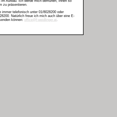
h im Aufbau. Ich werde mich bemühen, Ihnen so
m zu präsentieren.
e immer telefonisch unter 01/8028200 oder
8200. Natürlich freue ich mich auch über eine E-
e senden können:
office@f-weidlinger.at
.